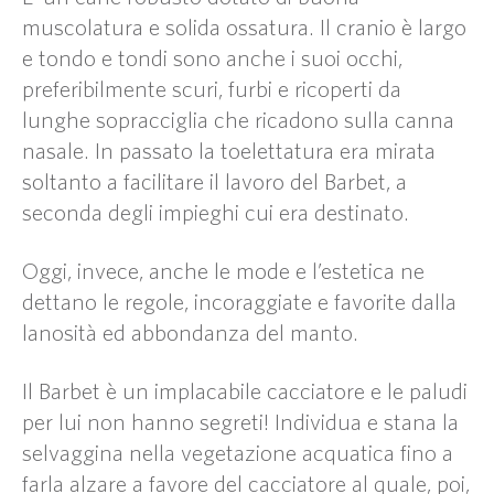
muscolatura e solida ossatura. Il cranio è largo
e tondo e tondi sono anche i suoi occhi,
preferibilmente scuri, furbi e ricoperti da
lunghe sopracciglia che ricadono sulla canna
nasale. In passato la toelettatura era mirata
soltanto a facilitare il lavoro del Barbet, a
seconda degli impieghi cui era destinato.
Oggi, invece, anche le mode e l’estetica ne
dettano le regole, incoraggiate e favorite dalla
lanosità ed abbondanza del manto.
Il Barbet è un implacabile cacciatore e le paludi
per lui non hanno segreti! Individua e stana la
selvaggina nella vegetazione acquatica fino a
farla alzare a favore del cacciatore al quale, poi,