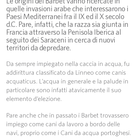
Le origini del Barbet vanno ricercate in
quelle invasioni arabe che interessarono i
Paesi Mediterranei fra il IX ed il X secolo
d.C. Pare, infatti, che la razza sia giunta in
Francia attraverso la Penisola Iberica al
seguito dei Saraceni in cerca di nuovi
territori da depredare.
Da sempre impiegato nella caccia in acqua, fu
addirittura classificato da Linneo come canis
acquaticus. L’acqua in generale e la palude in
particolare sono infatti atavicamente il suo
elemento d’elezione.
Pare anche che in passato i Barbet trovassero
impiego come cani da lavoro a bordo delle
navi, proprio come i Cani da acqua portoghesi.