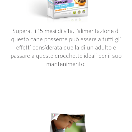
Superati i 15 mesi di vita, l’alimentazione di
questo cane possente può essere a tutti gli
effetti considerata quella di un adulto e
passare a queste crocchette ideali per il suo
mantenimento: