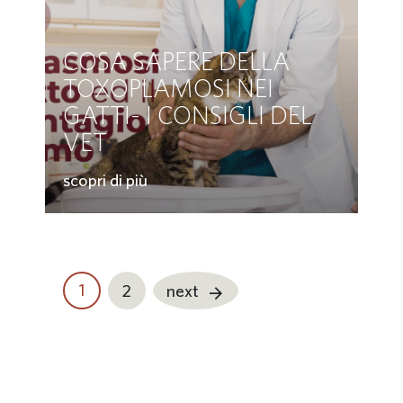
COSA SAPERE DELLA
TOXOPLAMOSI NEI
GATTI- I CONSIGLI DEL
VET
scopri di più
1
2
next