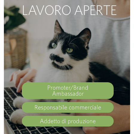
LAVORO APERTE
Promoter/Brand
Ambassador
Responsabile commerciale
Addetto di produzione