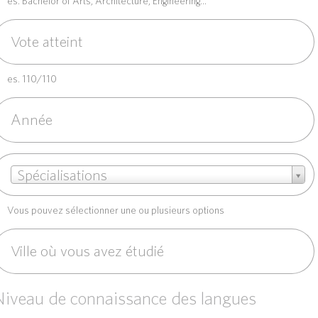
es. Bachelor of Arts, Architecture, Engineering...
es. 110/110
S
Spécialisations
p
é
Vous pouvez sélectionner une ou plusieurs options
c
a
Niveau de connaissance des langues