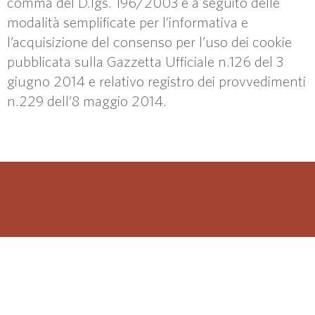
comma del D.lgs. 196/2003 e a seguito delle
modalità semplificate per l’informativa e
l’acquisizione del consenso per l’uso dei cookie
pubblicata sulla Gazzetta Ufficiale n.126 del 3
giugno 2014 e relativo registro dei provvedimenti
n.229 dell’8 maggio 2014.
WOOF!
Suivez-nous sur nos réseaux sociaux pour être
informé des nouveaux produits et promotions.