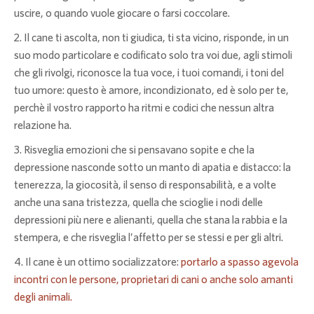
uscire, o quando vuole giocare o farsi coccolare.
Il cane ti ascolta, non ti giudica, ti sta vicino, risponde, in un
suo modo particolare e codificato solo tra voi due, agli stimoli
che gli rivolgi, riconosce la tua voce, i tuoi comandi, i toni del
tuo umore: questo è amore, incondizionato, ed è solo per te,
perchè il vostro rapporto ha ritmi e codici che nessun altra
relazione ha.
Risveglia emozioni che si pensavano sopite e che la
depressione nasconde sotto un manto di apatia e distacco: la
tenerezza, la giocosità, il senso di responsabilità, e a volte
anche una sana tristezza, quella che scioglie i nodi delle
depressioni più nere e alienanti, quella che stana la rabbia e la
stempera, e che risveglia l’affetto per se stessi e per gli altri.
Il cane è un ottimo socializzatore:
portarlo a spasso agevola
incontri con le persone, proprietari di cani o anche solo amanti
degli animali.