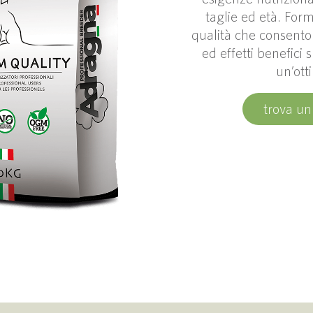
taglie ed età. Form
qualità che consento
ed effetti benefici 
un’ott
trova un