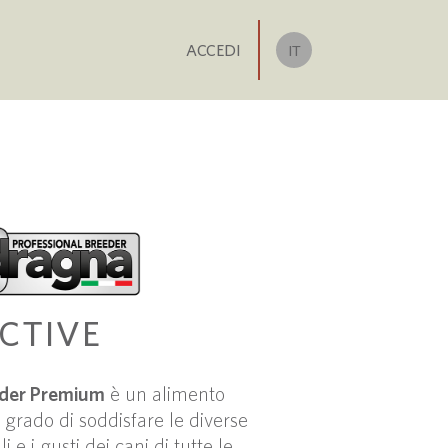
ACCEDI
IT
CTIVE
eder Premium
è un alimento
 grado di soddisfare le diverse
 e i gusti dei cani di tutte le