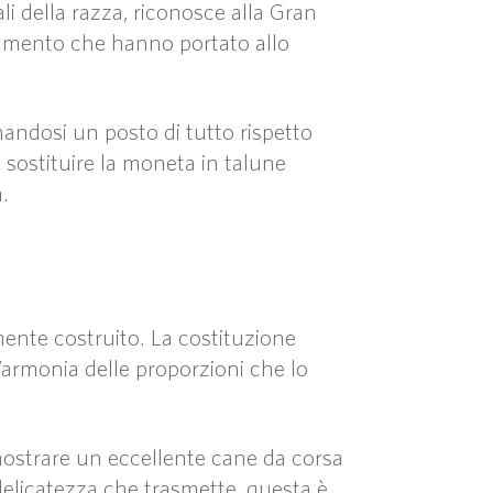
li della razza, riconosce alla Gran
evamento che hanno portato allo
andosi un posto di tutto rispetto
ra sostituire la moneta in talune
.
mente costruito. La costituzione
armonia delle proporzioni che lo
imostrare un eccellente cane da corsa
delicatezza che trasmette, questa è