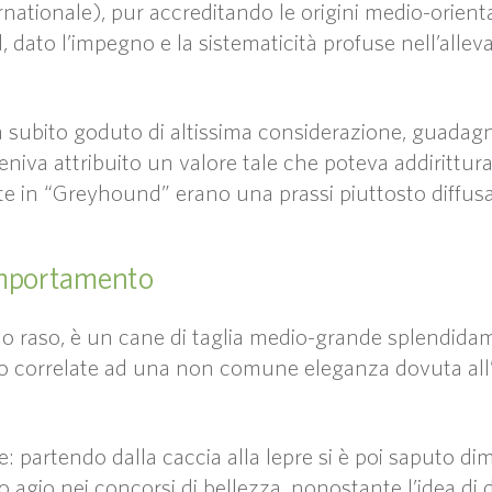
ationale), pur accreditando le origini medio-orienta
 dato l’impegno e la sistematicità profuse nell’all
subito goduto di altissima considerazione, guadagn
li veniva attribuito un valore tale che poteva addirittu
te in “Greyhound” erano una prassi piuttosto diffusa
comportamento
elo raso, è un cane di taglia medio-grande splendida
o correlate ad una non comune eleganza dovuta all’
: partendo dalla caccia alla lepre si è poi saputo d
agio nei concorsi di bellezza, nonostante l’idea di 