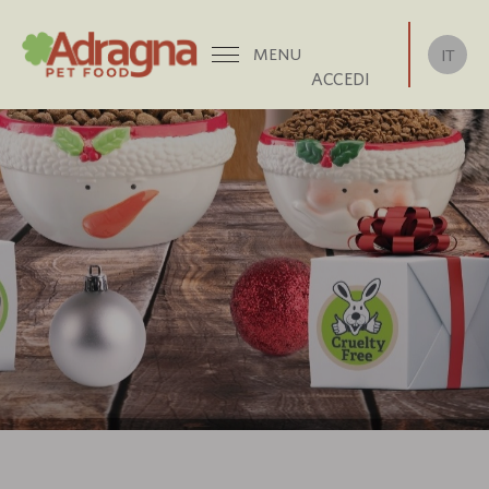
Skip
to
MENU
IT
content
ACCEDI