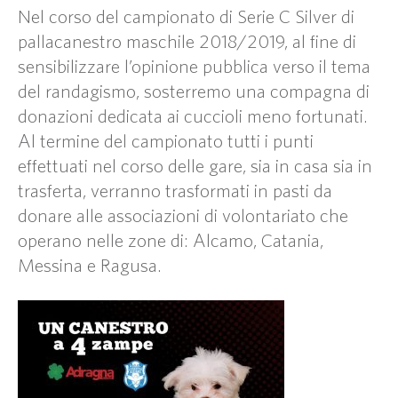
Nel corso del campionato di Serie C Silver di
pallacanestro maschile 2018/2019, al fine di
sensibilizzare l’opinione pubblica verso il tema
del randagismo, sosterremo una compagna di
donazioni dedicata ai cuccioli meno fortunati.
Al termine del campionato tutti i punti
effettuati nel corso delle gare, sia in casa sia in
trasferta, verranno trasformati in pasti da
donare alle associazioni di volontariato che
operano nelle zone di: Alcamo, Catania,
Messina e Ragusa.